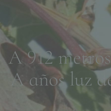
A
9
1
2
m
e
t
r
o
s
A
a
ñ
o
s
l
u
z
d