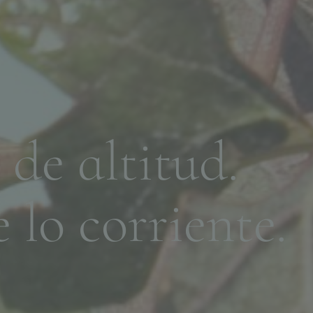
d
e
a
l
t
i
t
u
d
.
e
l
o
c
o
r
r
i
e
n
t
e
.